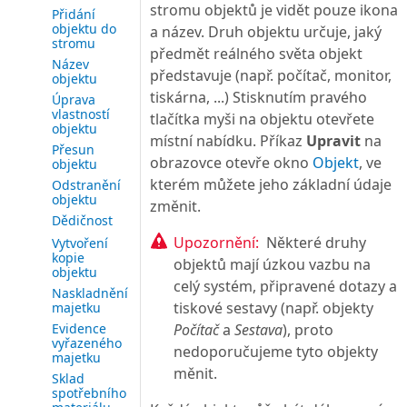
stromu objektů je vidět pouze ikona
Přidání
objektu do
a název. Druh objektu určuje, jaký
stromu
předmět reálného světa objekt
Název
představuje (např. počítač, monitor,
objektu
tiskárna, ...) Stisknutím pravého
Úprava
vlastností
tlačítka myši na objektu otevřete
objektu
místní nabídku. Příkaz
Upravit
na
Přesun
obrazovce otevře okno
Objekt
, ve
objektu
kterém můžete jeho základní údaje
Odstranění
objektu
změnit.
Dědičnost
Upozornění:
Některé druhy
Vytvoření
kopie
objektů mají úzkou vazbu na
objektu
celý systém, připravené dotazy a
Naskladnění
tiskové sestavy (např. objekty
majetku
Počítač
a
Sestava
), proto
Evidence
vyřazeného
nedoporučujeme tyto objekty
majetku
měnit.
Sklad
spotřebního