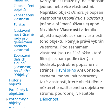
materiálu
Každý objekt může být dále popsán
Zabezpečení
jednou nebo více vlastnostmi.
objektů
Například objekt
Uživatel
je popsán
Zabezpečení
vlastnostmi
Osobní číslo
a
Uživatel
(tj.
vlastností
jméno a příjmení uživatele) apod.
Funkce
Na záložce
Vlastnosti
v detailu
Nastavení
nové číselné
objektu najdete seznam vlastností
řady pro
toho objektu, který je právě vybrán
generování
hodnoty
ve stromu. Pod seznamem
vlastnosti
vlastností jsou další záložky, které
Zobrazení
filtrují seznam podle různých
dalších
sloupců
hledisek, podrobně popsané na
(vlastností)
stránce
Hlavní okno
AM Console. V
na záložce
"Objekty"
seznamu mohou být zobrazeny
Historie
také vlastnosti, které objekt dědí z
objektů
některého nadřazeného objektu ve
Poznámky k
stromu, podrobněji v kapitole
objektům
Dědičnost
.
Požadavky a
objekty