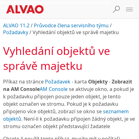
ALVAO 11.2
/
Průvodce člena servisního týmu
/
Požadavky
/
Vyhledání objektů ve správě majetku
Vyhledání objektů ve
správě majetku
Příkaz na stránce
Požadavek
- karta
Objekty
-
Zobrazit
na
AM Console
AM Console
se aktivuje okno, a pokud je
k požadavku připojen pouze jeden objekt, je tento
objekt označen ve stromu. Pokud je k požadavku
připojeno více objektů, zobrazí se okno se
seznamem
objektů
. Není-li k požadavku připojen žádný objekt, je ve
stromu označen objekt představující žadatele
Chcete-li použít tento příkaz, musíte mít v počítači