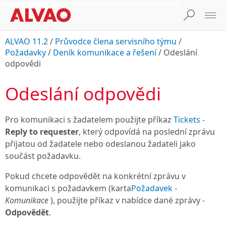
ALVAO 11.2
/
Průvodce člena servisního týmu
/
Požadavky
/
Deník komunikace a řešení
/
Odeslání
odpovědi
Odeslání odpovědi
Pro komunikaci s žadatelem použijte příkaz
Tickets
-
Reply to requester
, který odpovídá na poslední zprávu
přijatou od žadatele nebo odeslanou žadateli jako
součást požadavku.
Pokud chcete odpovědět na konkrétní zprávu v
komunikaci s požadavkem (karta
Požadavek
-
Komunikace
), použijte příkaz v nabídce dané zprávy -
Odpovědět
.