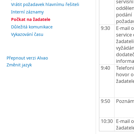
servisní
Vrátit požadavek hlavnímu řešiteli
oddělení
Interní záznamy
podání
Počkat na žadatele
požada
Důležitá komunikace
9:30
E-mail 
service
Vykazování času
žadateli
vyžádán
dodate
Přepnout verzi Alvao
informa
Změnit jazyk
9:40
Telefon
hovor 
žadatel
9:50
Poznám
10:30
E-mail 
žadatel