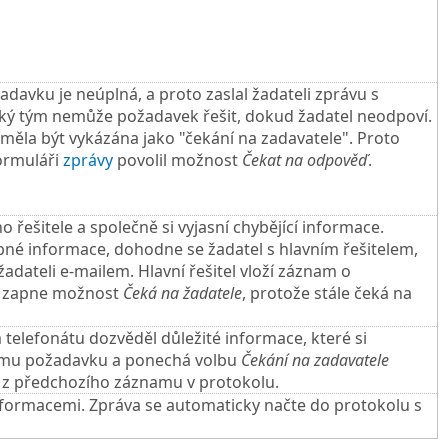
požadavku je neúplná, a proto zaslal žadateli zprávu s
lský tým nemůže požadavek řešit, dokud žadatel neodpoví.
ěla být vykázána jako "čekání na zadavatele". Proto
formuláři
zprávy
povolil možnost
Čekat na odpověď
.
o řešitele a společně si vyjasní chybějící informace.
né informace, dohodne se žadatel s hlavním řešitelem,
e žadateli e-mailem. Hlavní řešitel vloží záznam o
a zapne možnost
Čeká na žadatele
, protože stále čeká na
 telefonátu dozvěděl důležité informace, které si
amu požadavku a ponechá volbu
Čekání na zadavatele
í z předchozího záznamu v protokolu.
nformacemi. Zpráva se automaticky načte do protokolu s