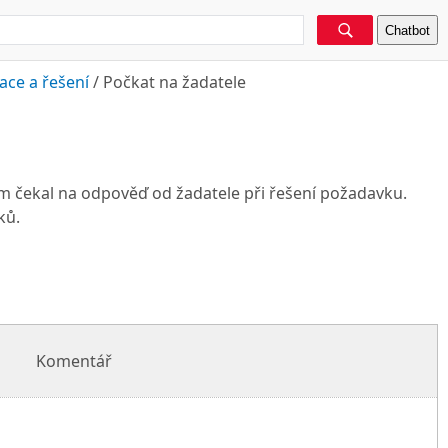
Chatbot
ce a řešení
/
Počkat na žadatele
m čekal na odpověď od žadatele při řešení požadavku.
ků.
Komentář