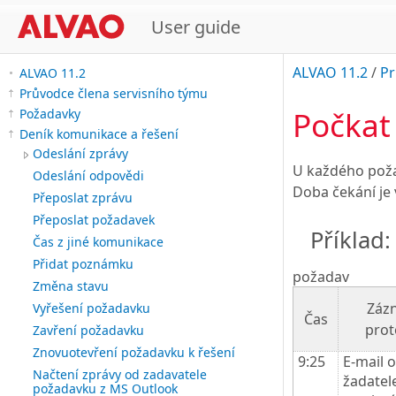
User guide
ALVAO 11.2
/
Pr
ALVAO 11.2
Průvodce člena servisního týmu
Počkat
Požadavky
Deník komunikace a řešení
Odeslání zprávy
U každého poža
Odeslání odpovědi
Doba čekání je
Přeposlat zprávu
Přeposlat požadavek
Příklad:
Čas z jiné komunikace
Přidat poznámku
požadav
Změna stavu
Záz
Vyřešení požadavku
Čas
prot
Zavření požadavku
Znovuotevření požadavku k řešení
9:25
E-mail 
Načtení zprávy od zadavatele
žadatel
požadavku z MS Outlook