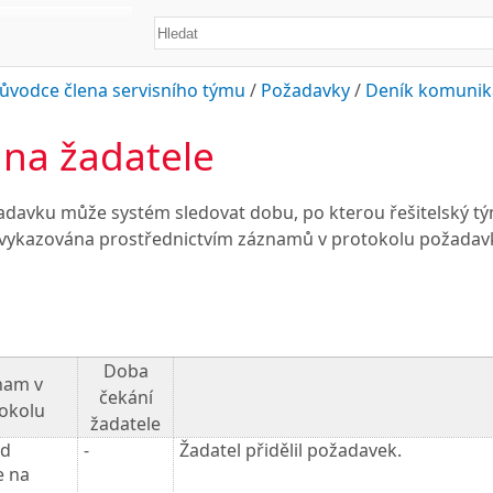
ůvodce člena servisního týmu
/
Požadavky
/
Deník komunika
 na žadatele
davku může systém sledovat dobu, po kterou řešitelský tý
 vykazována prostřednictvím záznamů v protokolu požadav
Doba
nam v
čekání
okolu
žadatele
od
-
Žadatel přidělil požadavek.
e na