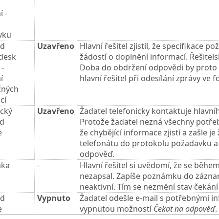
 -
vku
od
Uzavřeno
Hlavní řešitel zjistil, že specifikace 
 desk
žádostí o doplnění informací. Řešite
 -
Doba do obdržení odpovědi by proto m
í
hlavní řešitel při odesílání zprávy ve 
čných
cí
ický
Uzavřeno
Žadatel telefonicky kontaktuje hlavníh
od
Protože žadatel nezná všechny potřeb
e
že chybějící informace zjistí a zašle j
telefonátu do protokolu požadavku 
odpověď.
ka
-
Hlavní řešitel si uvědomí, že se během
nezapsal. Zapíše poznámku do zázn
neaktivní. Tím se nezmění stav čekán
od
Vypnuto
Žadatel odešle e-mail s potřebnými i
e
vypnutou možností
Čekat na odpověď
.