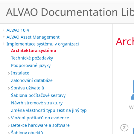
ALVAO Documentation Lib
ALVAO 10.4
Arc
ALVAO Asset Management
Implementace systému v organizaci
Architektura systému
Technické požadavky
Podporované jazyky
Instalace
Zálohování databáze
Správa uživatelů
Šablona počítačové sestavy
Návrh stromové struktury
Změna vlastnosti typu Text na jiný typ
Vložení počítačů do evidence
Detekce hardware a software
Šablony objektů