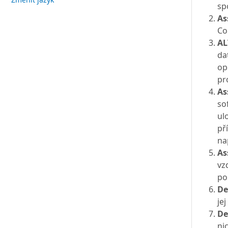
sp
As
Co
AL
da
op
pr
As
so
ul
př
na
As
vz
po
De
je
De
ni