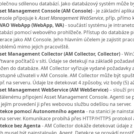
olečnou sdílenou databází. Jako databázový systém může b
set Management Console (AM Console)
- je základní apli
nsole připojuje k
Asset Management WebService
, příp. přímo 
VAO WebApp (WebApp, WA)
- součástí systému je intraneto
tabázi pomocí webového prohlížeče. Přístup do databáze př
erace jako AM Console. Jeho hlavním účelem je zajistit pra
oblémů mimo jejich pracoviště.
set Management Collector (AM Collector, Collector)
- Win
ftware počítačů v síti. Údaje se detekují na základě požada
ožen do databáze. AM Collector vyřizuje vydané požadavky a
ístupné uživateli v AM Console. AM Collector může být spušt
př. na serveru. Údaje lze detekovat 4 způsoby, viz body (5) až
set Management WebService (AM WebService)
– slouží p
dálenému připojení Asset Management Console. Agenti se př
 jejím provedení ji přes webovou službu odešlou na server.
tekce pomocí Autonomního agenta
- na stanici je nains
j na server. Komunikace probíhá přes HTTP/HTTPS protokol a
tekce bez Agenta
- AM Collector dokáže detekovat údaje z 
ch musel být nainstalován
Agent. Detekce se provádí pros