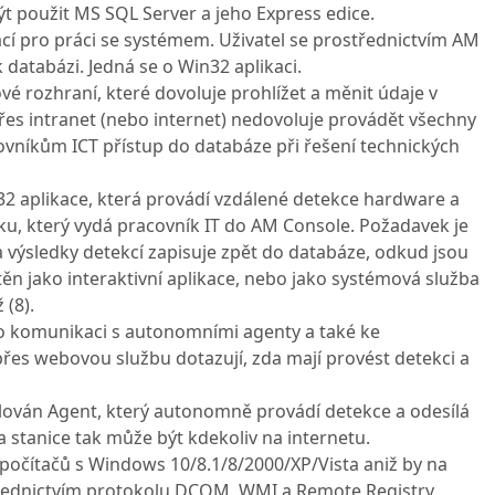
ýt použit MS SQL Server
a jeho Express edice.
kací pro práci se systémem. Uživatel se prostřednictvím AM
k databázi. Jedná se o Win32 aplikaci.
vé rozhraní, které dovoluje prohlížet a měnit údaje v
es intranet (nebo internet) nedovoluje provádět všechny
covníkům ICT přístup do databáze při řešení technických
32 aplikace, která provádí vzdálené detekce hardware a
vku, který vydá pracovník IT do AM Console. Požadavek je
 výsledky detekcí zapisuje zpět do databáze, odkud jsou
ěn jako interaktivní aplikace, nebo jako systémová služba
 (8).
ro komunikaci s autonomními agenty a také ke
es webovou službu dotazují, zda mají provést detekci a
talován Agent, který autonomně provádí detekce a odesílá
 stanice tak může být kdekoliv na internetu.
počítačů s Windows 10/8.1/8/2000/XP/Vista aniž by na
třednictvím protokolu DCOM, WMI a Remote Registry.