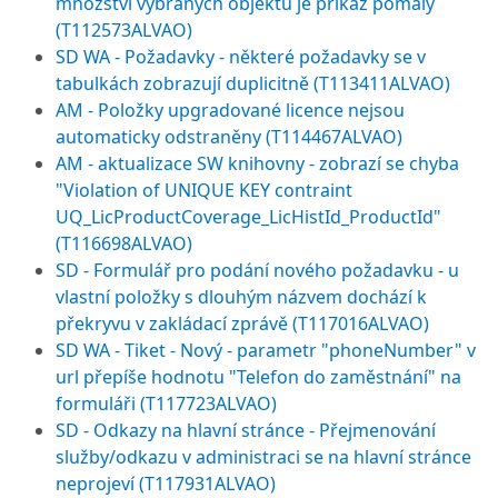
množství vybraných objektů je příkaz pomalý
(T112573ALVAO)
SD WA - Požadavky - některé požadavky se v
tabulkách zobrazují duplicitně (T113411ALVAO)
AM - Položky upgradované licence nejsou
automaticky odstraněny (T114467ALVAO)
AM - aktualizace SW knihovny - zobrazí se chyba
"Violation of UNIQUE KEY contraint
UQ_LicProductCoverage_LicHistId_ProductId"
(T116698ALVAO)
SD - Formulář pro podání nového požadavku - u
vlastní položky s dlouhým názvem dochází k
překryvu v zakládací zprávě (T117016ALVAO)
SD WA - Tiket - Nový - parametr "phoneNumber" v
url přepíše hodnotu "Telefon do zaměstnání" na
formuláři (T117723ALVAO)
SD - Odkazy na hlavní stránce - Přejmenování
služby/odkazu v administraci se na hlavní stránce
neprojeví (T117931ALVAO)