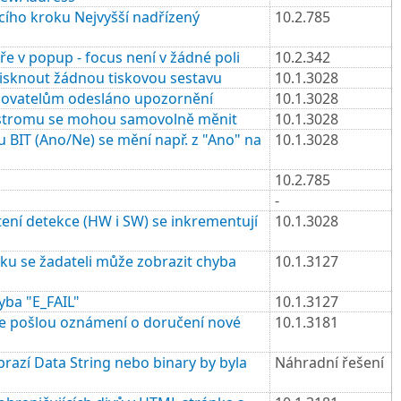
cího kroku Nejvyšší nadřízený
10.2.785
e v popup - focus není v žádné poli
10.2.342
tisknout žádnou tiskovou sestavu
10.1.3028
valovatelům odesláno upozornění
10.1.3028
e stromu se mohou samovolně měnit
10.1.3028
 BIT (Ano/Ne) se mění např. z "Ano" na
10.1.3028
10.2.785
-
tení detekce (HW i SW) se inkrementují
10.1.3028
u se žadateli může zobrazit chyba
10.1.3127
yba "E_FAIL"
10.1.3127
se pošlou oznámení o doručení nové
10.1.3181
razí Data String nebo binary by byla
Náhradní řešení