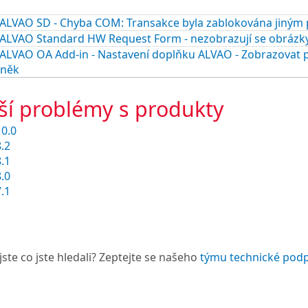
ALVAO SD - Chyba COM: Transakce byla zablokována jiným 
ALVAO Standard HW Request Form - nezobrazují se obrázky k
ALVAO OA Add-in - Nastavení doplňku ALVAO - Zobrazovat p
lněk
ší problémy s produkty
0.0
.2
.1
.0
.1
jste co jste hledali? Zeptejte se našeho
týmu technické pod