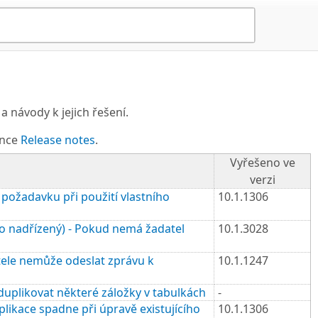
návody k jejich řešení.
ánce
Release notes
.
Vyřešeno ve
verzi
požadavku při použití vlastního
10.1.1306
o nadřízený) - Pokud nemá žadatel
10.1.3028
tele nemůže odeslat zprávu k
10.1.1247
uplikovat některé záložky v tabulkách
-
likace spadne při úpravě existujícího
10.1.1306