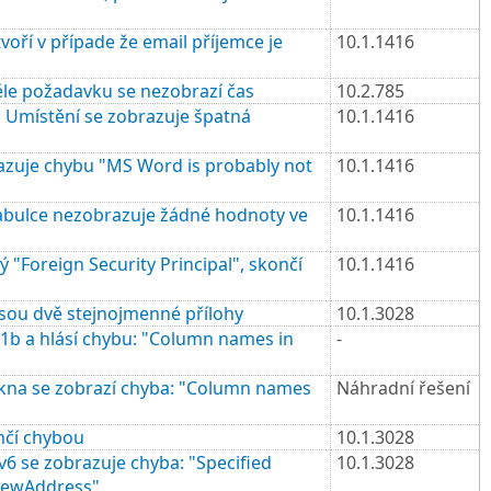
ří v případe že email příjemce je
10.1.1416
ěle požadavku se nezobrazí čas
10.2.785
li Umístění se zobrazuje špatná
10.1.1416
razuje chybu "MS Word is probably not
10.1.1416
 tabulce nezobrazuje žádné hodnoty ve
10.1.1416
Foreign Security Principal", skončí
10.1.1416
jsou dvě stejnojmenné přílohy
10.1.3028
1b a hlásí chybu: "Column names in
-
okna se zobrazí chyba: "Column names
Náhradní řešení
ončí chybou
10.1.3028
6 se zobrazuje chyba: "Specified
10.1.3028
 newAddress"