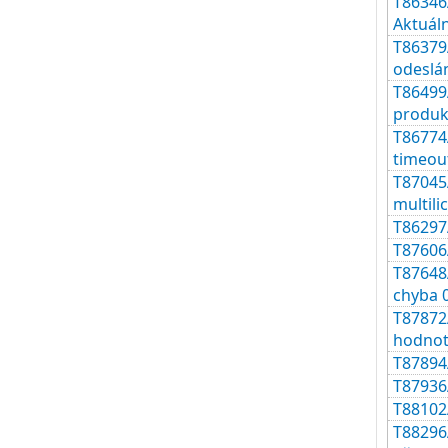
T86346A
Aktuáln
T86379A
odeslá
T86499
produk
T86774A
timeou
T87045A
multili
T86297
T87606A
T87648
chyba 0
T87872A
hodnot
T87894
T87936A
T88102
T88296