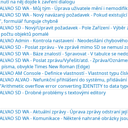
knutí na něj dojde k zavření dialogu
ALVAO SD WA - Můj tým - Úprava uživatele mění i nemodifi
ALVAO SD WA - Nový navázaný požadavek - Pokud existující
", formulář funguje chybně
LVAO SD - Nový/Upravit požadavek - Pole Zařízení - Výběr z
 počtu objektů pomalé
ALVAO Admin - Kontrola nastavení - Neodesílání chybového 
ALVAO SD - Poslat zprávu - Ve zprávě mimo SD se nemusí z
LVAO SD WA - Báze znalostí - Spravovat - V tabulce se nedo
ALVAO SD WA - Poslat zprávu/Vyřešit/atd. - Zpráva/Oznáme
 písma, obvykle Times New Roman (Edge)
LVAO AM Console - Definice vlastností - Vlastnost typu čísl
ALVAO ALVAO - Nefunkční přihlášení do systému, přidávání 
"Arithmetic overflow error converting IDENTITY to data type
ALVAO SD - Drobné problémy s textovými editory
LVAO SD WA - Aktuální zprávy - Úprava zprávy odstraní její
ALVAO SD WA - Komunikace - Některé nahrané obrázky jsou 