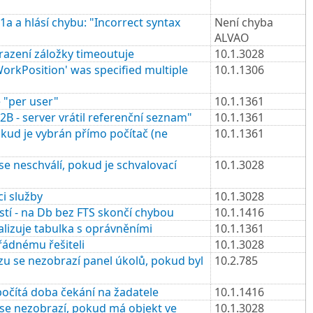
 a hlásí chybu: "Incorrect syntax
Není chyba
ALVAO
razení záložky timeoutuje
10.1.3028
rkPosition' was specified multiple
10.1.1306
 "per user"
10.1.1361
 - server vrátil referenční seznam"
10.1.1361
okud je vybrán přímo počítač (ne
10.1.1361
e neschválí, pokud je schvalovací
10.1.3028
i služby
10.1.3028
stí - na Db bez FTS skončí chybou
10.1.1416
lizuje tabulka s oprávněními
10.1.1361
ádnému řešiteli
10.1.3028
zu se nezobrazí panel úkolů, pokud byl
10.2.785
očítá doba čekání na žadatele
10.1.1416
e nezobrazí, pokud má objekt ve
10.1.3028