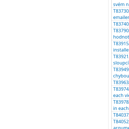
svém n
T83730A
emaile
T83740A
T83790A
hodnot
T83915A
install
T83921A
sloupcíc
T83949
chybo
T83963
T83974
each vi
T83978
in each
T84037A
T84052A
argume