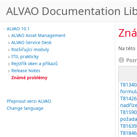
ALVAO Documentation Lib
Zná
ALVAO 10.1
ALVAO Asset Management
ALVAO Service Desk
Na této
Rozšiřující moduly
ITIL prakticky
Poz
Rejstřík oken a příkazů
Release Notes
Známé problémy
T81340A
formul
T81426
Přepnout verzi ALVAO
nadříz
Change language
T81590
požada
T81639A
T81846A