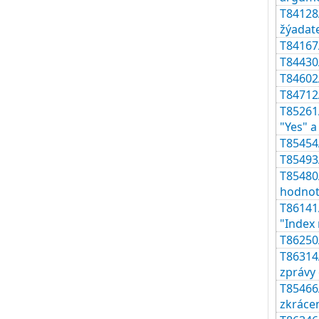
T84128A
žýadate
T84167
T84430
T84602
T84712
T85261
"Yes" a
T85454
T85493A
T85480A
hodnoty
T86141
"Index 
T86250A
T86314
zprávy
T85466A
zkrácen