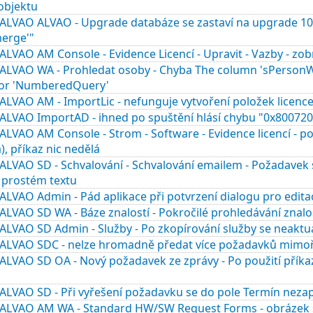
objektu
ALVAO ALVAO - Upgrade databáze se zastaví na upgrade 101a
merge'"
LVAO AM Console - Evidence Licencí - Upravit - Vazby - zob
ALVAO WA - Prohledat osoby - Chyba The column 'sPersonWo
for 'NumberedQuery'
LVAO AM - ImportLic - nefunguje vytvoření položek licence
ALVAO ImportAD - ihned po spuštění hlásí chybu "0x8007202B
LVAO AM Console - Strom - Software - Evidence licencí - p
), příkaz nic nedělá
LVAO SD - Schvalování - Schvalování emailem - Požadavek s
 prostém textu
LVAO Admin - Pád aplikace při potvrzení dialogu pro editac
LVAO SD WA - Báze znalostí - Pokročilé prohledávání znalo
LVAO SD Admin - Služby - Po zkopírování služby se neaktua
ALVAO SDC - nelze hromadně předat více požadavků mimoř
ALVAO SD OA - Nový požadavek ze zprávy - Po použití příka
ALVAO SD - Při vyřešení požadavku se do pole Termín nezap
ALVAO AM WA - Standard HW/SW Request Forms - obrázek s