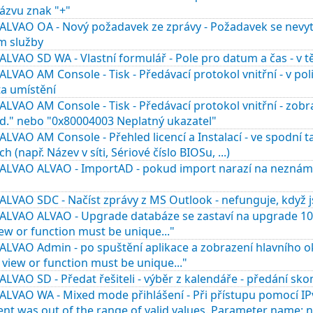
ázvu znak "+"
LVAO OA - Nový požadavek ze zprávy - Požadavek se nevytvo
m služby
LVAO SD WA - Vlastní formulář - Pole pro datum a čas - v t
LVAO AM Console - Tisk - Předávací protokol vnitřní - v po
a umístění
LVAO AM Console - Tisk - Předávací protokol vnitřní - zob
ed." nebo "0x80004003 Neplatný ukazatel"
LVAO AM Console - Přehled licencí a Instalací - ve spodní
h (např. Název v síti, Sériové číslo BIOSu, ...)
ALVAO ALVAO - ImportAD - pokud import narazí na neznámý "
u
ALVAO SDC - Načíst zprávy z MS Outlook - nefunguje, když 
ALVAO ALVAO - Upgrade databáze se zastaví na upgrade 10
ew or function must be unique..."
ALVAO Admin - po spuštění aplikace a zobrazení hlavního 
 view or function must be unique..."
LVAO SD - Předat řešiteli - výběr z kalendáře - předání sk
LVAO WA - Mixed mode přihlášení - Při přístupu pomocí IPv
nt was out of the range of valid values. Parameter name: