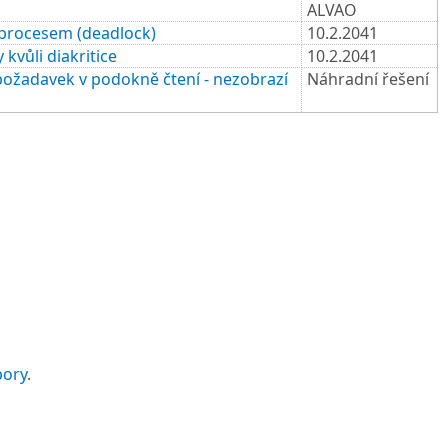
ALVAO
procesem (deadlock)
10.2.2041
vůli diakritice
10.2.2041
ožadavek v podokně čtení - nezobrazí
Náhradní řešení
pory
.