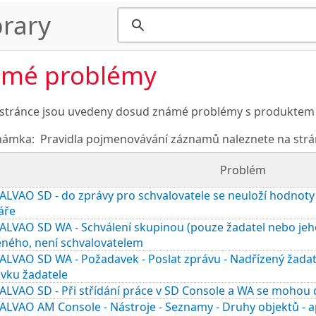
rary
mé problémy
 stránce jsou uvedeny dosud známé problémy s produktem a 
námka:
Pravidla pojmenovávání záznamů naleznete na str
Problém
LVAO SD - do zprávy pro schvalovatele se neuloží hodnoty 
áře
ALVAO SD WA - Schválení skupinou (pouze žadatel nebo jeh
eného, není schvalovatelem
ALVAO SD WA - Požadavek - Poslat zprávu - Nadřízený žada
vku žadatele
LVAO SD - Při střídání práce v SD Console a WA se mohou d
LVAO AM Console - Nástroje - Seznamy - Druhy objektů - ap