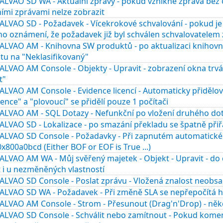
LVAO SD WA - Aktuální zprávy - pokud vznikne zpráva bez o
ími zprávami nelze zobrazit
LVAO SD - Požadavek - Vícekrokové schvalování - pokud je da
no oznámení, že požadavek již byl schválen schvalovatelem
ALVAO AM - Knihovna SW produktů - po aktualizaci knihovn
tu na "Neklasifikovaný"
LVAO AM Console - Objekty - Upravit - zobrazení okna trvá
t"
LVAO AM Console - Evidence licencí - Automaticky přidělov
cence" a "plovoucí" se přidělí pouze 1 počítači
ALVAO AM - SQL Dotazy - Nefunkční po vložení druhého do
LVAO SD - Lokalizace - po smazání překladu se špatně přiř
ALVAO SD Console - Požadavky - Při zapnutém automatické
x800a0bcd (Either BOF or EOF is True ...)
LVAO AM WA - Můj svěřený majetek - Objekt - Upravit - do 
 i u nezměněných vlastností
ALVAO SD Console - Poslat zprávu - Vložená znalost neobsa
LVAO SD WA - Požadavek - Při změně SLA se nepřepočítá hod
ALVAO AM Console - Strom - Přesunout (Drag'n'Drop) - něk
ALVAO SD Console - Schválit nebo zamítnout - Pokud komen