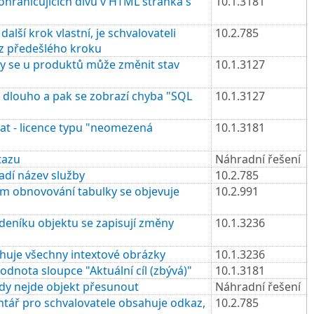
hraničujících divů v HTML stránka s
10.1.3181
lší krok vlastní, je schvalovateli
10.2.785
 z předešlého kroku
y se u produktů může změnit stav
10.1.3127
 dlouho a pak se zobrazí chyba "SQL
10.1.3127
at - licence typu "neomezená
10.1.3181
tazu
Náhradní řešení
adí název služby
10.2.785
m obnovování tabulky se objevuje
10.2.991
deníku objektu se zapisují změny
10.1.3236
huje všechny intextové obrázky
10.1.3236
nota sloupce "Aktuální cíl (zbývá)"
10.1.3181
dy nejde objekt přesunout
Náhradní řešení
tář pro schvalovatele obsahuje odkaz,
10.2.785