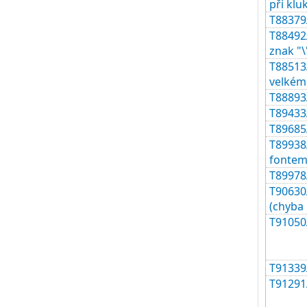
při klu
T88379
T88492
znak "\
T88513A
velkém
T88893
T89433
T89685A
T89938
fontem
T89978A
T90630
(chyba 
T91050
T91339A
T91291