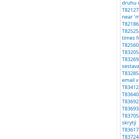
druhu 
T82127
near '
T82186A
T82525
times 
T82560A
T83205
T83269A
sestava
T83285A
email v
T83412A
T83640A
T83692A
T83693
T83705
skrytý
T83617
T83724