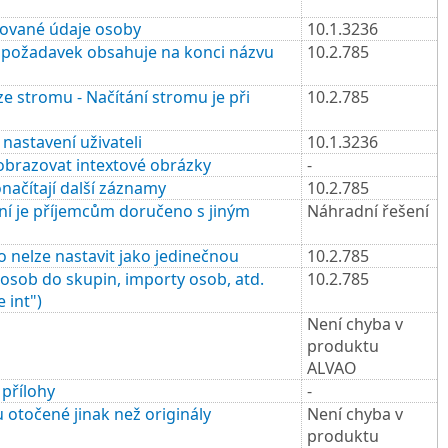
kované údaje osoby
10.1.3236
 požadavek obsahuje na konci názvu
10.2.785
e stromu - Načítání stromu je při
10.2.785
nastavení uživateli
10.1.3236
obrazovat intextové obrázky
-
načítají další záznamy
10.2.785
ní je příjemcům doručeno s jiným
Náhradní řešení
o nelze nastavit jako jedinečnou
10.2.785
osob do skupin, importy osob, atd.
10.2.785
 int")
Není chyba v
produktu
ALVAO
 přílohy
-
otočené jinak než originály
Není chyba v
produktu