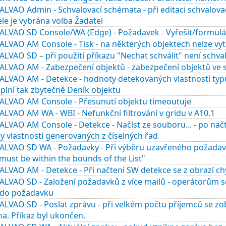
LVAO Admin - Schvalovací schémata - při editaci schvalova
le je vybrána volba Žadatel
ALVAO SD Console/WA (Edge) - Požadavek - Vyřešit/formulář
ALVAO AM Console - Tisk - na některých objektech nelze vy
ALVAO SD – při použití příkazu "Nechat schválit" není sch
ALVAO AM - Zabezpečení objektů - zabezpečení objektů v
ALVAO AM - Detekce - hodnoty detekovaných vlastností typu
 plní tak zbytečně Deník objektu
ALVAO AM Console - Přesunutí objektu timeoutuje
LVAO AM WA - WBI - Nefunkční filtrování v gridu v A10.1
LVAO AM Console - Detekce - Načíst ze souboru... - po nač
 vlastností generovaných z číselných řad
ALVAO SD WA - Požadavky - Při výběru uzavřeného požadavk
must be within the bounds of the List"
LVAO AM - Detekce - Při načtení SW detekce se z obrazí ch
ALVAO SD - Založení požadavků z více mailů - operátorům 
 do požadavku
LVAO SD - Poslat zprávu - při velkém počtu příjemců se zob
a. Příkaz byl ukončen.